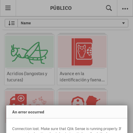
PÚBLICO
Acridios (langostas y
Avance en la
tucuras)
identificación y faena
de équidos migrados
del Sistema Realidad
An error occurred
Brotes de Influenza
Brotes de Influenza
Connection lost. Make sure that Qlik Sense is running properly. If